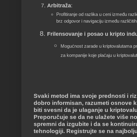
Arbitraža
:
Profitiranje od razlika u ceni između razl
brz odgovor i navigaciju između različitih
Frilensovanje i posao u kripto indu
Mogućnost zarade u kriptovalutama p
za kompanije koje plaćaju u kriptoval
Svaki metod ima svoje prednosti i rizi
dobro informisan, razumeti osnove kr
biti svesni da je ulaganje u kriptoval
Preporučuje se da ne ulažete više n
spremni da izgubite i da se kontinuir
tehnologiji. Registrujte se na najbol