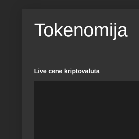
Tokenomija
Live cene kriptovaluta
RANK
1
Powe