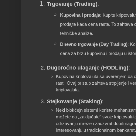
Trgovanje (Trading)
:
Kupovina i prodaja
:
Kupite kriptovalu
prodajte kada cena raste. To zahteva d
tehničke analize.
Dnevno trgovanje (Day Trading)
:
Ko
cena za brzu kupovinu i prodaju u ist
Dugoročno ulaganje (HODLing)
:
Kupovina kriptovaluta sa uverenjem da c
rasti. Ovaj pristup zahteva strpljenje i ver
kriptovaluta.
Stejkovanje (Staking)
:
Neki blokčejn sistemi koriste mehaniza
možete da „zaključate“ svoje kriptovalut
održavanju mreže i zauzvrat dobili nagra
interesovanju u tradicionalnom bankarst