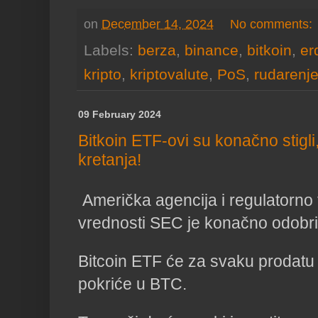
on
December 14, 2024
No comments:
Labels:
berza
,
binance
,
bitkoin
,
er
kripto
,
kriptovalute
,
PoS
,
rudarenj
09 February 2024
Bitkoin ETF-ovi su konačno stigli,
kretanja!
Američka agencija i regulatorno t
vrednosti SEC je konačno odobri
Bitcoin ETF će za svaku prodatu 
pokriće u BTC.