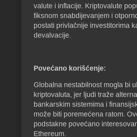
valute i inflacije. Kriptovalute po
fiksnom snabdijevanjem i otporno
postati privlačnije investitorima k
devalvacije.
Povećano korišćenje:
Globalna nestabilnost mogla bi u
kriptovaluta, jer ljudi traže altern
bankarskim sistemima i finansijsko
može biti poremećena ratom. Ov
podstakne povećano interesovanj
Ethereum.