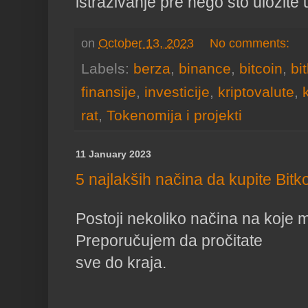
istraživanje pre nego što uložite u
on
October 13, 2023
No comments:
Labels:
berza
,
binance
,
bitcoin
,
bi
finansije
,
investicije
,
kriptovalute
,
rat
,
Tokenomija i projekti
11 January 2023
5 najlakših načina da kupite Bitkoi
Postoji nekoliko načina na koje mo
Preporučujem da pročitate

sve do kraja.
