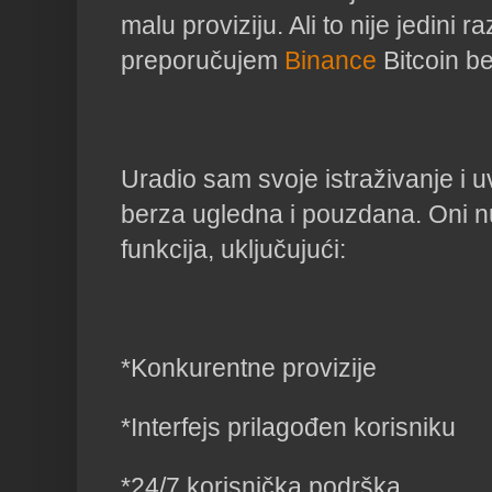
malu proviziju. Ali to nije jedini r
preporučujem
Binance
Bitcoin be
Uradio sam svoje istraživanje i 
berza ugledna i pouzdana. Oni n
funkcija, uključujući:
*Konkurentne provizije
*Interfejs prilagođen korisniku
*24/7 korisnička podrška