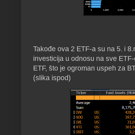
Takođe ova 2 ETF-a su na 5. i 8.
investicija u odnosu na sve ETF-o
ETF, što je ogroman uspeh za B
(slika ispod)