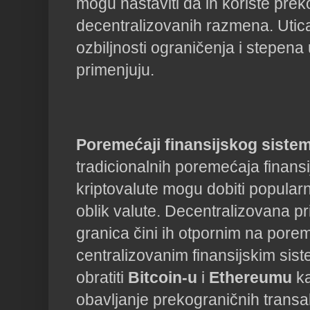
mogu nastaviti da ih koriste prek
decentralizovanih razmena. Utica
ozbiljnosti ograničenja i stepen
primenjuju.
Poremećaji finansijskog siste
tradicionalnih poremećaja finans
kriptovalute mogu dobiti popularn
oblik valute. Decentralizovana pr
granica čini ih otpornim na porem
centralizovanim finansijskim sis
obratiti
Bitcoin-u
i
Ethereumu
ka
obavljanje prekograničnih transa