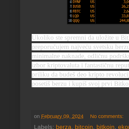
Ukoliko ste spremni da uložite u Bitk
preporučujem najveću svetsku berz
minimalne naknade, odličnu podršku,
izbor kriptovaluta i fantastičnu repu
priliku da budeš deo kripto revoluci
posetiš berzu i kupiš svoj prvi Bit
on
February 09, 2024
No comments:
Labels:
berza
,
bitcoin
,
bitkoin
,
eko