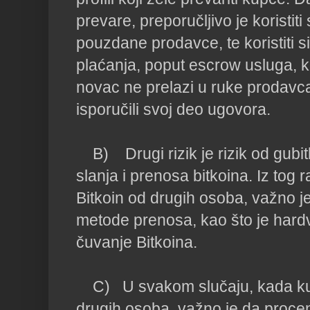
prevare, preporučljivo je koristit
pouzdane prodavce, te koristiti s
plaćanja, poput escrow usluga, ko
novac ne prelazi u ruke prodavca
isporučili svoj deo ugovora.

    B)    Drugi rizik je rizik od gu
slanja i prenosa bitkoina. Iz tog 
Bitkoin od drugih osoba, važno je 
metode prenosa, kao što je hardv
čuvanje Bitkoina.

    C)   U svakom slučaju, kada ku
drugih osoba, važno je da procenit