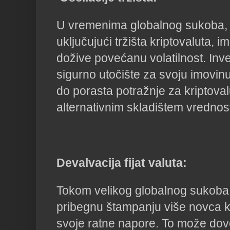
U vremenima globalnog sukoba, fi
uključujući tržišta kriptovaluta, 
dožive povećanu volatilnost. Inves
sigurno utočište za svoju imovinu
do porasta potražnje za kriptov
alternativnim skladištem vrednost
Devalvacija fijat valuta:
Tokom velikog globalnog sukoba
pribegnu štampanju više novca ka
svoje ratne napore. To može dove