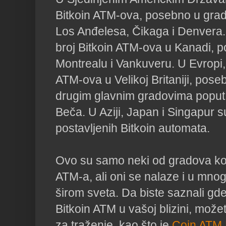
Bitkoin ATM-ova, posebno u grad
Los Anđelesa, Čikaga i Denvera. T
broj Bitkoin ATM-ova u Kanadi, p
Montrealu i Vankuveru. U Evropi, 
ATM-ova u Velikoj Britaniji, pose
drugim glavnim gradovima poput Be
Beča. U Aziji, Japan i Singapur s
postavljenih Bitkoin automata.

Ovo su samo neki od gradova koji
ATM-a, ali oni se nalaze i u mno
širom sveta. Da biste saznali gde 
Bitkoin ATM u vašoj blizini, možete
za traženje, kao što je 
Coin ATM