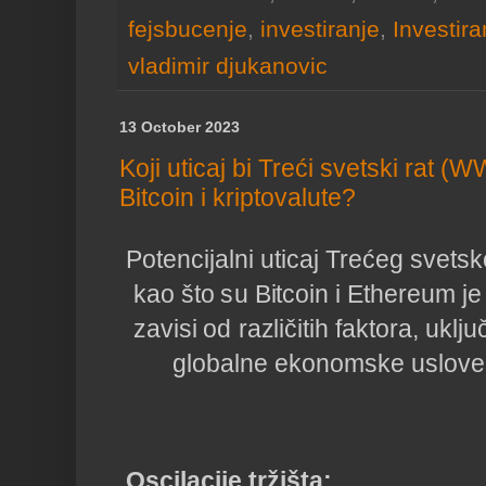
fejsbucenje
,
investiranje
,
Investira
vladimir djukanovic
13 October 2023
Koji uticaj bi Treći svetski rat 
Bitcoin i kriptovalute?
Potencijalni uticaj Trećeg svets
kao što su Bitcoin i Ethereum j
zavisi od različitih faktora, uklj
globalne ekonomske uslove 
Oscilacije tržišta: