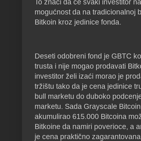
To znači da će svaki investitor na
mogućnost da na tradicionalnoj b
Bitkoin kroz jedinice fonda.
Deseti odobreni fond je GBTC koj
trusta i nije mogao prodavati Bitk
investitor želi izaći morao je prod
tržištu tako da je cena jedinice t
bull marketu do duboko podcenje
marketu. Sada Grayscale Bitcoin 
akumulirao 615.000 Bitcoina mož
Bitkoine da namiri poverioce, a a
je cena praktično zagarantovana