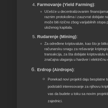
Farmovanje (Yield Farming)
:
Učešće u decentralizovanim finansijama 
raznim protokolima i zauzvrat dobijate 
može biti rizično zbog varijabilnih stopa 
uloženog kapitala.
Rudarenje (Mining)
:
Za određene kriptovalute, kao što je bitko
računarsku snagu za rešavanje kriptograf
transakcija, za šta dobijate kriptovalut
značajna ulaganja u hardver i električnu 
Erdrop (Airdrops)
:
Ponekad novi projekti daju besplatne 
podstakli interesovanje za njihovu kri
vas da budete u toku sa novim projekt
zajednici.