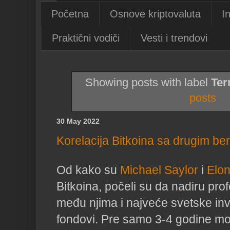
Početna
Osnove kriptovaluta
I
Praktični vodiči
Vesti i trendovi
Showing posts with label
Ter
posts
30 May 2022
Korelacija Bitkoina sa drugim be
Od kako su
Michael Saylor
i
Elo
Bitkoina, počeli su da nadiru prof
među njima i najveće svetske inv
fondovi. Pre samo 3-4 godine m