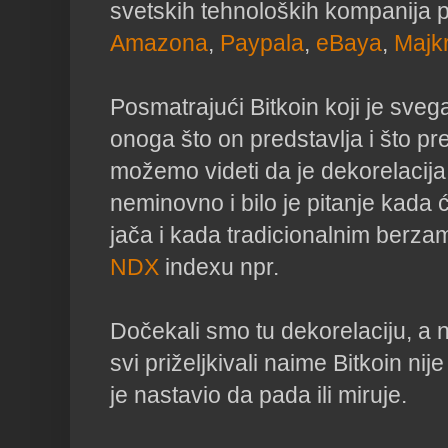
svetskih tehnoloških kompanija 
Amazona
,
Paypala
,
eBaya
,
Majk
Posmatrajući Bitkoin koji je svega
onoga što on predstavlja i što p
možemo videti da je dekorelacija 
neminovno i bilo je pitanje kada 
jača i kada tradicionalnim berza
NDX
indexu npr.
Dočekali smo tu dekorelaciju, a 
svi priželjkivali naime Bitkoin nij
je nastavio da pada ili miruje.