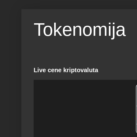
Tokenomija
Live cene kriptovaluta
RANK
1
Power