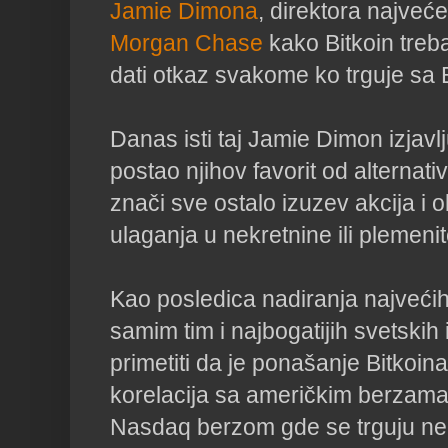
Jamie Dimona
, direktora najve
Morgan Chase
kako Bitkoin treba
dati otkaz svakome ko trguje sa
Danas isti taj Jamie Dimon izjavlj
postao njihov favorit od alternativ
znači sve ostalo izuzev akcija i 
ulaganja u nekretnine ili plemeni
Kao posledica nadiranja najvećih
samim tim i najbogatijih svetskih
primetiti da je ponašanje Bitkoin
korelacija sa američkim berzam
Nasdaq berzom gde se trguju ne