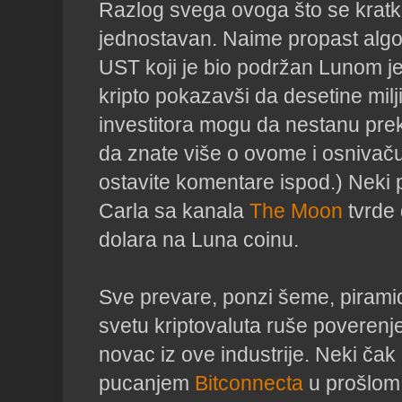
Razlog svega ovoga što se krat
jednostavan. Naime propast algo
UST koji je bio podržan Lunom je
kripto pokazavši da desetine milji
investitora mogu da nestanu preko
da znate više o ovome i osnivač
ostavite komentare ispod.) Neki p
Carla sa kanala
The Moon
tvrde 
dolara na Luna coinu.
Sve prevare, ponzi šeme, piramid
svetu kriptovaluta ruše poverenje 
novac iz ove industrije. Neki čak
pucanjem
Bitconnecta
u prošlom 