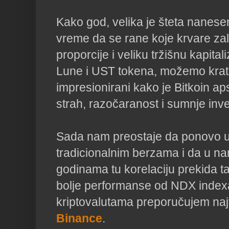
Kako god, velika je šteta nanese
vreme da se rane koje krvare za
proporcije i veliku tržišnu kapital
Lune i UST tokena, možemo kratko
impresionirani kako je Bitkoin a
strah, razočaranost i sumnje inve
Sada nam preostaje da ponovo u
tradicionalnim berzama i da u n
godinama tu korelaciju prekida t
bolje performanse od NDX indexa
kriptovalutama preporučujem na
Binance
.