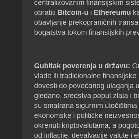
centralizovanim finansijskim sis
obratiti
Bitcoin-u
i
Ethereumu
ka
obavljanje prekograničnih transa
bogatstva tokom finansijskih prev
Gubitak poverenja u državu:
Gu
vlade ili tradicionalne finansijske
dovesti do povećanog ulaganja u k
gledano, sredstva poput zlata i bi
su smatrana sigurnim utočištim
ekonomske i političke neizvesnos
okrenuti kriptovalutama, a pogoto
od inflacije, devalvacije valute 