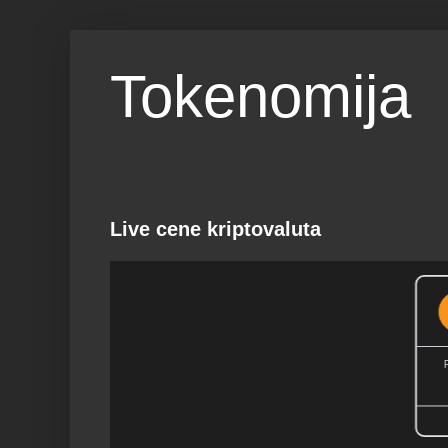
Tokenomija
Live cene kriptovaluta
Bitcoi
63,90
RANK
MARKE
1
$1.28
Powered by C