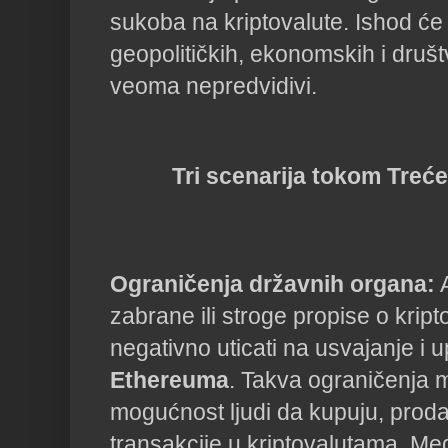
sukoba na kriptovalute. Ishod će 
geopolitičkih, ekonomskih i društ
veoma nepredvidivi.
Tri scenarija tokom Treć
Ograničenja državnih organa:
A
zabrane ili stroge propise o krip
negativno uticati na usvajanje i 
Ethereuma
. Takva ograničenja m
mogućnost ljudi da kupuju, prodaj
transakcije u kriptovalutama. Me