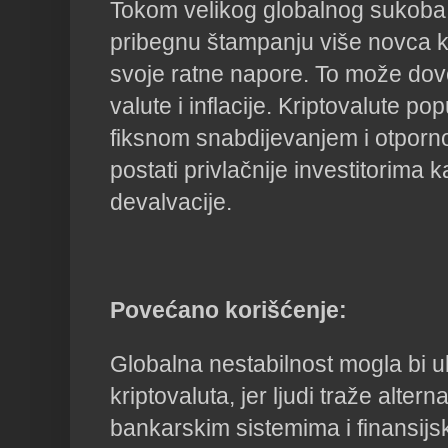
Tokom velikog globalnog sukoba
pribegnu štampanju više novca ka
svoje ratne napore. To može dove
valute i inflacije. Kriptovalute po
fiksnom snabdijevanjem i otporno
postati privlačnije investitorima k
devalvacije.
Povećano korišćenje:
Globalna nestabilnost mogla bi u
kriptovaluta, jer ljudi traže altern
bankarskim sistemima i finansijsko