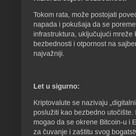
Tokom rata, može postojati poveć
napada i pokušaja da se poremeti
infrastruktura, uključujući mreže
bezbednosti i otpornost na sajber
najvažniji.
Let u sigurno:
Kriptovalute se nazivaju „digital
poslužiti kao bezbedno utočište. 
mogao da se okrene Bitcoin-u i
za čuvanje i zaštitu svog bogats