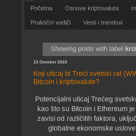
Početna
Osnove kriptovaluta
I
Praktični vodiči
Vesti i trendovi
Showing posts with label
kri
13 October 2023
Koji uticaj bi Treći svetski rat 
Bitcoin i kriptovalute?
Potencijalni uticaj Trećeg svets
kao što su Bitcoin i Ethereum j
zavisi od različitih faktora, uklj
globalne ekonomske uslove 