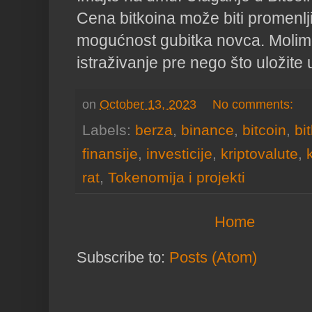
Cena bitkoina može biti promenlji
mogućnost gubitka novca. Molim
istraživanje pre nego što uložite u
on
October 13, 2023
No comments:
Labels:
berza
,
binance
,
bitcoin
,
bi
finansije
,
investicije
,
kriptovalute
,
rat
,
Tokenomija i projekti
Home
Subscribe to:
Posts (Atom)