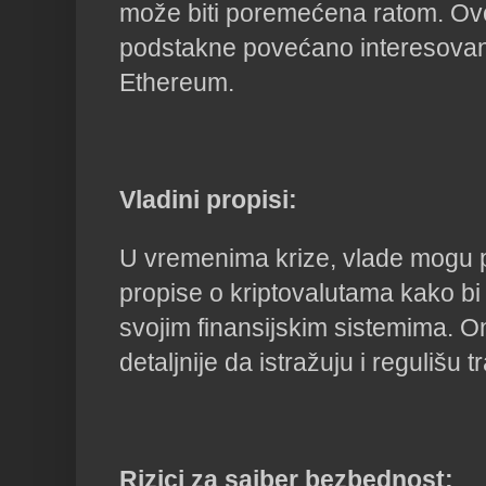
može biti poremećena ratom. Ov
podstakne povećano interesovanj
Ethereum.
Vladini propisi:
U vremenima krize, vlade mogu p
propise o kriptovalutama kako bi
svojim finansijskim sistemima. 
detaljnije da istražuju i regulišu 
Rizici za sajber bezbednost: