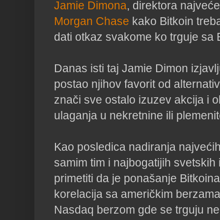
Jamie Dimona
, direktora najve
Morgan Chase
kako Bitkoin treba
dati otkaz svakome ko trguje sa
Danas isti taj Jamie Dimon izjavlj
postao njihov favorit od alternativ
znači sve ostalo izuzev akcija i 
ulaganja u nekretnine ili plemeni
Kao posledica nadiranja najvećih
samim tim i najbogatijih svetskih
primetiti da je ponašanje Bitkoin
korelacija sa američkim berzam
Nasdaq berzom gde se trguju ne