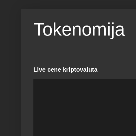
Tokenomija
Live cene kriptovaluta
RANK
1
Pow