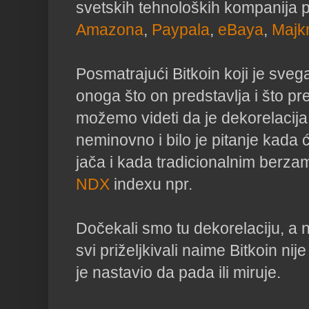
svetskih tehnoloških kompanija 
Amazona
,
Paypala
,
eBaya
,
Majk
Posmatrajući Bitkoin koji je svega
onoga što on predstavlja i što p
možemo videti da je dekorelacija 
neminovno i bilo je pitanje kada 
jača i kada tradicionalnim berza
NDX
indexu npr.
Dočekali smo tu dekorelaciju, a 
svi priželjkivali naime Bitkoin nij
je nastavio da pada ili miruje.