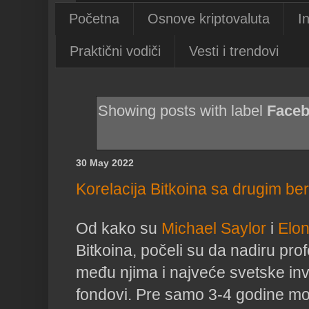
Početna
Osnove kriptovaluta
I
Praktični vodiči
Vesti i trendovi
Showing posts with label
Face
30 May 2022
Korelacija Bitkoina sa drugim be
Od kako su
Michael Saylor
i
Elo
Bitkoina, počeli su da nadiru prof
među njima i najveće svetske inv
fondovi. Pre samo 3-4 godine m