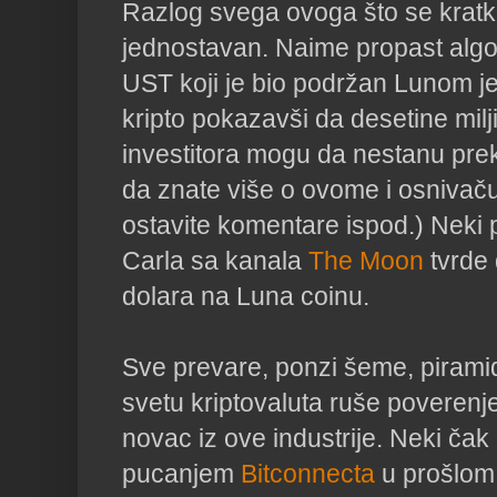
Razlog svega ovoga što se krat
jednostavan. Naime propast algo
UST koji je bio podržan Lunom je
kripto pokazavši da desetine milji
investitora mogu da nestanu preko
da znate više o ovome i osnivač
ostavite komentare ispod.) Neki p
Carla sa kanala
The Moon
tvrde 
dolara na Luna coinu.
Sve prevare, ponzi šeme, piramid
svetu kriptovaluta ruše poverenje 
novac iz ove industrije. Neki čak
pucanjem
Bitconnecta
u prošlom 