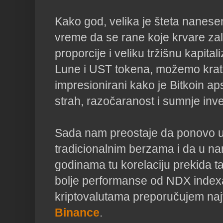
Kako god, velika je šteta nanese
vreme da se rane koje krvare za
proporcije i veliku tržišnu kapital
Lune i UST tokena, možemo kratko
impresionirani kako je Bitkoin a
strah, razočaranost i sumnje inve
Sada nam preostaje da ponovo u
tradicionalnim berzama i da u n
godinama tu korelaciju prekida t
bolje performanse od NDX indexa
kriptovalutama preporučujem na
Binance
.