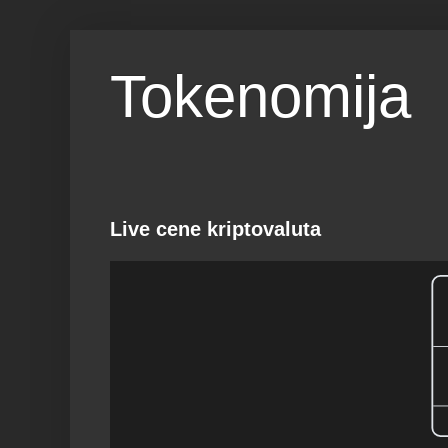
Tokenomija
Live cene kriptovaluta
Bi
6
RANK
M
1
$
Powered