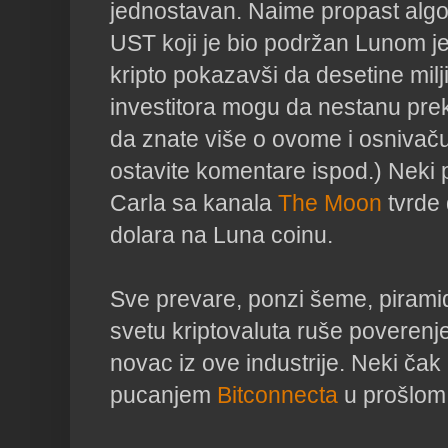
jednostavan. Naime propast algo
UST koji je bio podržan Lunom je
kripto pokazavši da desetine milji
investitora mogu da nestanu preko
da znate više o ovome i osnivač
ostavite komentare ispod.) Neki p
Carla sa kanala
The Moon
tvrde 
dolara na Luna coinu.
Sve prevare, ponzi šeme, piramid
svetu kriptovaluta ruše poverenje 
novac iz ove industrije. Neki čak
pucanjem
Bitconnecta
u prošlom 