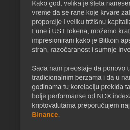
Kako god, velika je šteta nanese
vreme da se rane koje krvare za
proporcije i veliku tržišnu kapital
Lune i UST tokena, možemo kratko
impresionirani kako je Bitkoin a
strah, razočaranost i sumnje inve
Sada nam preostaje da ponovo u
tradicionalnim berzama i da u n
godinama tu korelaciju prekida t
bolje performanse od NDX indexa
kriptovalutama preporučujem na
Binance
.