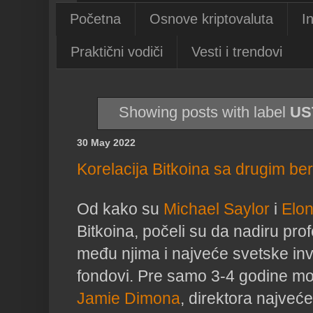
Početna
Osnove kriptovaluta
I
Praktični vodiči
Vesti i trendovi
Showing posts with label
US
30 May 2022
Korelacija Bitkoina sa drugim be
Od kako su
Michael Saylor
i
Elo
Bitkoina, počeli su da nadiru prof
među njima i najveće svetske inv
fondovi. Pre samo 3-4 godine m
Jamie Dimona
, direktora najve