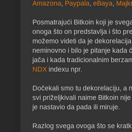
Amazona
,
Paypala
,
eBaya
,
Majk
Posmatrajući Bitkoin koji je svega
onoga što on predstavlja i što p
možemo videti da je dekorelacija 
neminovno i bilo je pitanje kada 
jača i kada tradicionalnim berza
NDX
indexu npr.
Dočekali smo tu dekorelaciju, a 
svi priželjkivali naime Bitkoin nij
je nastavio da pada ili miruje.
Razlog svega ovoga što se krat