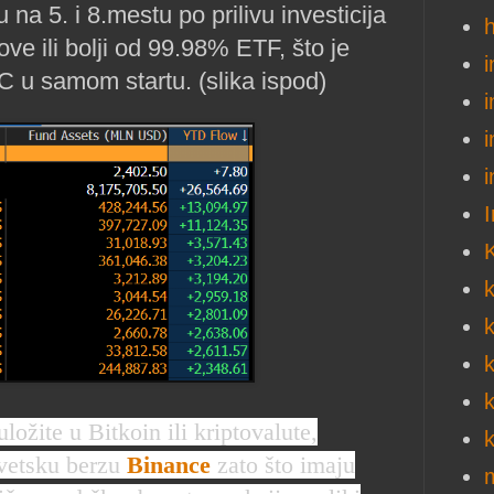
na 5. i 8.mestu po prilivu investicija
e ili bolji od 99.98% ETF, što je
i
u samom startu. (slika ispod)
i
i
i
I
k
k
k
k
ložite u Bitkoin ili kriptovalute,
vetsku berzu
Binance
zato što imaju