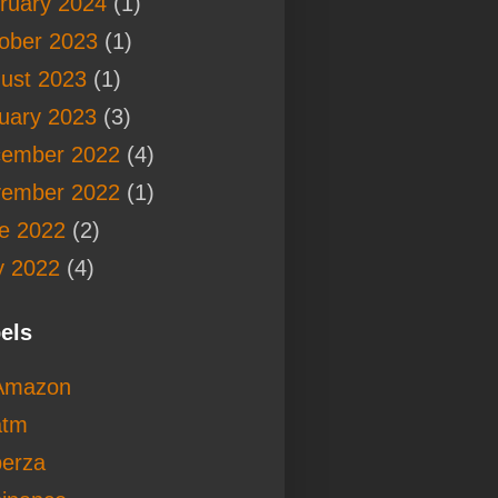
ruary 2024
(1)
ober 2023
(1)
ust 2023
(1)
uary 2023
(3)
ember 2022
(4)
ember 2022
(1)
e 2022
(2)
 2022
(4)
els
Amazon
atm
berza