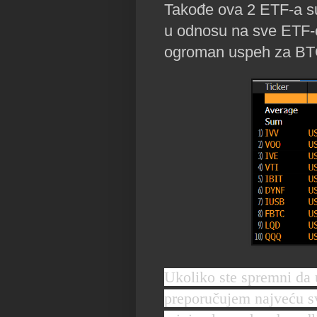
Takođe ova 2 ETF-a su 
u odnosu na sve ETF-ov
ogroman uspeh za BTC 
Ukoliko ste spremni da u
preporučujem najveću s