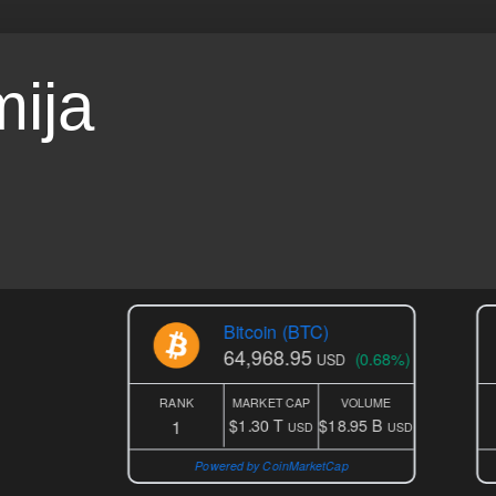
ija
Bitcoin (BTC)
Et
64,968.95
1,
(0.68%)
USD
RANK
MARKET CAP
VOLUME
RANK
M
1
2
$1.30 T
$18.95 B
$2
USD
USD
Powered by CoinMarketCap
Powered 