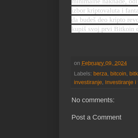
minimalne naknade, odli
izbor kriptovaluta i fant
da budeš deo kripto rev
kupiš svoj prvi Bitkoin
on
February 09, 2024
Labels:
berza
,
bitcoin
,
bit
investiranje
,
Investiranje i
No comments:
Post a Comment