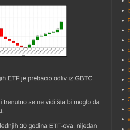
b
b
b
b
b
ugih ETF je prebacio odliv iz GBTC
c
trenutno se ne vidi šta bi moglo da
u.
slednjih 30 godina ETF-ova, nijedan