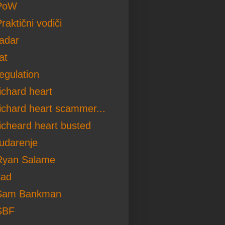
PoW
raktični vodiči
radar
at
egulation
ichard heart
richard heart scammer...
richeard heart busted
rudarenje
Ryan Salame
sad
Sam Bankman
SBF