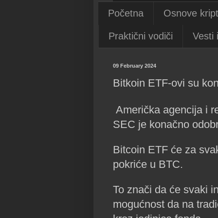
Početna
Osnove kript
Praktični vodiči
Vesti 
09 February 2024
Bitkoin ETF-ovi su kona
Američka agencija i re
SEC je konačno odobr
Bitcoin ETF će za svak
pokriće u BTC.
To znači da će svaki in
mogućnost da na tradic