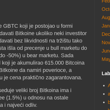
Feb
Oct
Aug
e GBTC koji je postojao u formi
Jan
davati Bitkoine ukoliko neki investitor
Dec
davati bez likvidnosti na tržištu tako
Nov
sta išla od precenje u bull marketu do
Jun
 do -50%) u bear marketu. Sada
May
 koji je akumulirao 615.000 Bitcoina
itkoine da namiri poverioce, a
Lab
ću je cena praktično zagarantovana.
duje veliki broj Bitkoina ima i
ee (1.5%) u odnosu na ostale
a i najveći odliv.