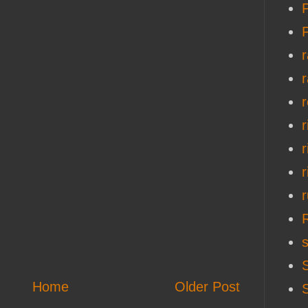
P
r
r
r
Home
Older Post