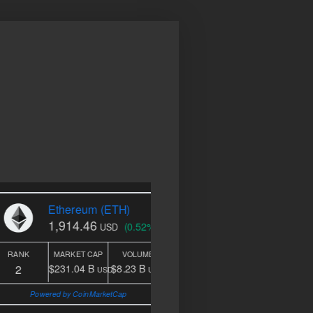
hereum (ETH)
Solana (SOL)
914.46
73.56
(0.52%)
(0.24%)
USD
USD
ARKET CAP
VOLUME
RANK
MARKET CAP
VOLUME
7
31.04 B
$8.23 B
$42.82 B
$1.39 B
USD
USD
USD
U
by CoinMarketCap
Powered by CoinMarketCap