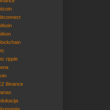
binance
itcoin
Bitconnect
itkoin
itkon
blockchain
tc
tc ripple
cena
oin
CZ Binance
danas
edukacija
ekonomija