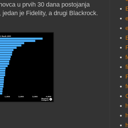
o novca u prvih 30 dana postojanja
jedan je Fidelity, a drugi Blackrock.
e
f
f