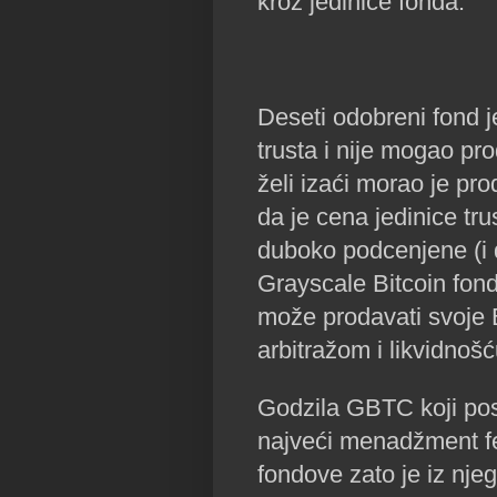
kroz jedinice fonda.
Deseti odobreni fond j
trusta i nije mogao pro
želi izaći morao je pro
da je cena jedinice tru
duboko podcenjene (i
Grayscale Bitcoin fond
može prodavati svoje B
arbitražom i likvidnoš
Godzila GBTC koji pose
najveći menadžment f
fondove zato je iz njeg