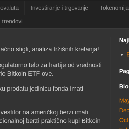
ovaluta
Investiranje i trgovanje
Tokenomija 
i trendovi
Naj
čno stigli, analiza tržišnih kretanja!
gulatorno telo za hartije od vrednosti
Pag
io Bitkoin ETF-ove.
Blo
u prodatu jedinicu fonda imati
May
Dec
vestitor na američkoj berzi imati
Oct
ionalnoj berzi praktično kupi Bitkoin