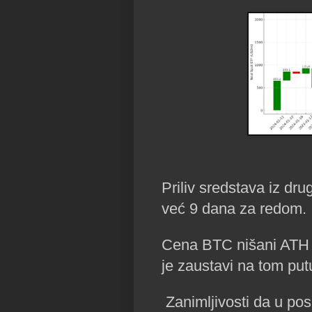
Priliv sredstava iz dr
već 9 dana za redom.
Cena BTC nišani ATH i 
je zaustavi na tom put
Zanimljivosti da u po