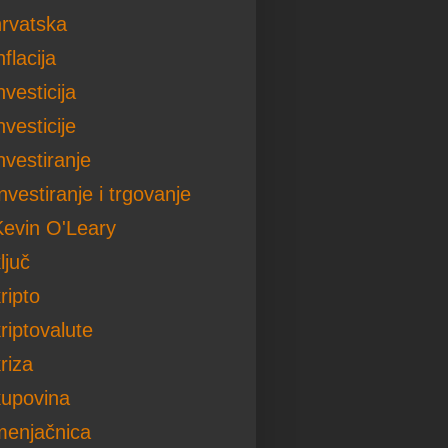
hrvatska
nflacija
nvesticija
nvesticije
nvestiranje
nvestiranje i trgovanje
Kevin O'Leary
ljuč
ripto
riptovalute
riza
kupovina
menjačnica