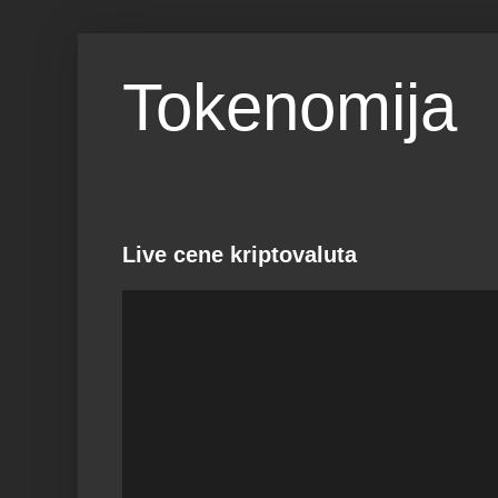
Tokenomija
Live cene kriptovaluta
RANK
1
Po