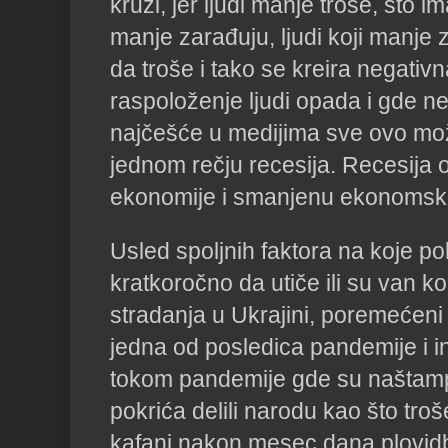
kruži, jer ljudi manje troše, što i
manje zarađuju, ljudi koji manje
da troše i tako se kreira negativn
raspoloženje ljudi opada i gde ne
najčešće u medijima sve ovo mo
jednom rečju recesija. Recesija
ekonomije i smanjenu ekonomsku
Usled spoljnih faktora na koje po
kratkoročno da utiče ili su van ko
stradanja u Ukrajini, poremećeni
jedna od posledica pandemije i i
tokom pandemije gde su naštam
pokrića delili narodu kao što troš
kafani nakon mesec dana plovid