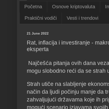
Početna
Osnove kriptovaluta
I
Praktični vodiči
Vesti i trendovi
21 June 2022
Rat, inflacija i investiranje - m
eksperta
Najčešća pitanja ovih dana vezana 
mogu slobodno reći da se strah u
Strah utiče na slabljenje ekonoms
način da ljudi počinju manje da t
zahvaljujući državama koje ih pr
mogući scenario izjavama svojih 