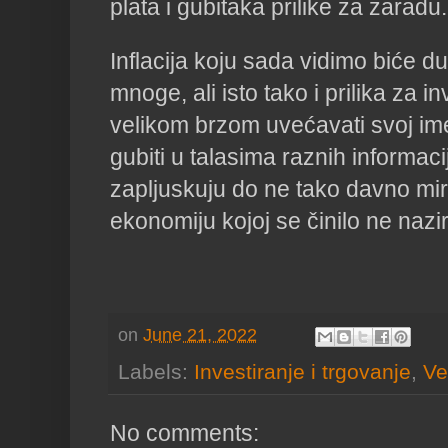
plata i gubitaka prilike za zaradu
Inflacija koju sada vidimo biće d
mnoge, ali isto tako i prilika za i
velikom brzom uvećavati svoj ime
gubiti u talasima raznih informaci
zapljuskuju do ne tako davno mir
ekonomiju kojoj se činilo ne nazir
on
June 21, 2022
Labels:
Investiranje i trgovanje
,
Ve
No comments: