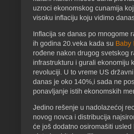
uzroci ekonomskog cunamija koji
visoku inflaciju koju vidimo dana
Inflacija se danas po mnogome raz
ih godina 20.veka kada su
Baby
rođene nakon drugog svetskog ra
infrastrukturu i gurali ekonomiju 
revoluciji. U to vreme US državni
danas je oko 140%,i sada ne post
ponavljanje istih ekonomskih me
Jedino rešenje u nadolazećoj rec
novog novca i distribucija najsir
će još dodatno osiromašiti usled